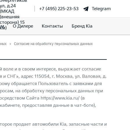
Энергетиков
ул, д.24
+7 (495) 225-23-53
Telegram
(МКАД
(внешняя
сторона) 15
ам
О Дилере
Контакты
Бренд Kia
км)
нных
Согласие на обработку персональных данных
й воле и в своем интересе, выражает согласие
 СНГ», адрес 115054, г. Москва, ул. Валовая, д.
торому обращается Пользователь с заявками для
просам, на обработку персональных данных при
 посредством Сайта
https://www.kia.ru/
(в
 кабинете, предоставляя данные в чат-боте),
торое продает автомобили Kia, запасные части и