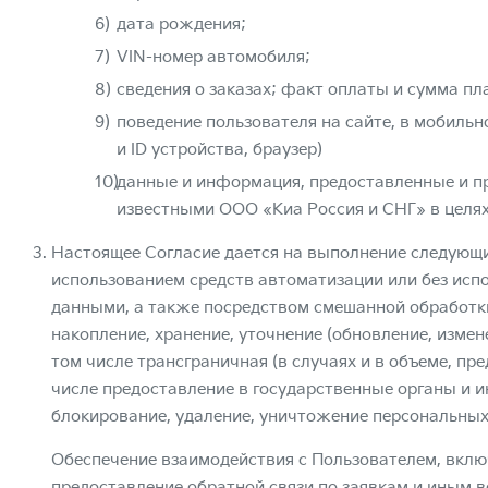
дата рождения;
VIN-номер автомобиля;
сведения о заказах; факт оплаты и сумма пл
поведение пользователя на сайте, в мобильн
и ID устройства, браузер)
данные и информация, предоставленные и п
известными ООО «Киа Россия и СНГ» в целях
Настоящее Согласие дается на выполнение следующи
использованием средств автоматизации или без исп
данными, а также посредством смешанной обработки:
накопление, хранение, уточнение (обновление, измене
том числе трансграничная (в случаях и в объеме, п
числе предоставление в государственные органы и и
блокирование, удаление, уничтожение персональных
Обеспечение взаимодействия с Пользователем, включ
предоставление обратной связи по заявкам и иным в