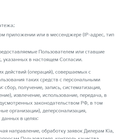
атежа;
ом приложении или в мессенджере (IP-адрес, тип
редоставляемые Пользователем или ставшие
, указанных в настоящем Согласии.
х действий (операций), совершаемых с
ользования таких средств с персональными
 сбор, получение, запись, систематизация,
ние), извлечение, использование, передача, в
редусмотренных законодательством РФ, в том
ные организации), деперсонализация,
 данных в целях:
ая направление, обработку заявок Дилерам Kia,
опросам Пользователя, контроль качества