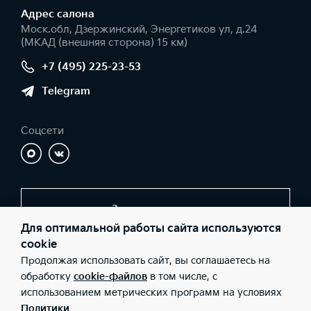
Адрес салонa
Моск.обл, Дзержинский, Энергетиков ул, д.24
(МКАД (внешняя сторона) 15 км)
+7 (495) 225-23-53
Telegram
Соцсети
Заказать звонок
Для оптимальной работы сайта используются
cookie
Продолжая использовать сайт, вы соглашаетесь на
© 2026 Юридические лица ООО «Авто-Спектр» (Фактический
адрес: Моск.обл, Дзержинский, Энергетиков ул, д.24 (МКАД
обработку
cookie-файлов
в том числе, с
(внешняя сторона) 15 км); Телефон: +7 (495) 225-23-53; ИНН:
использованием метрических программ на условиях
7717545667; ОГРН: 1057749167629), ООО «Киа Россия и СНГ»
(Фактический адрес: г.Москва, Валовая 26; Телефон: 8 800 301
Политики