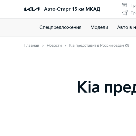
Пр
Авто-Старт 15 км МКАД
Пр
Спецпредложения
Модели
Авто в 
Главная
Новости
Kia представит в России седан К9
Kia пре