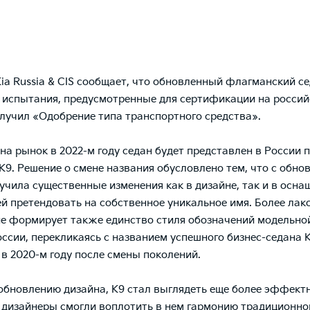
ia Russia & CIS сообщает, что обновленный флагманский се
 испытания, предусмотренные для сертификации на росси
олучил «Одобрение типа транспортного средства».
на рынок в 2022-м году седан будет представлен в России 
К9. Решение о смене названия обусловлено тем, что с обно
учила существенные изменения как в дизайне, так и в осна
ей претендовать на собственное уникальное имя. Более лак
е формирует также единство стиля обозначений модельно
оссии, перекликаясь с названием успешного бизнес-седана К
 в 2020-м году после смены поколений.
обновлению дизайна, K9 стал выглядеть еще более эффект
 дизайнеры смогли воплотить в нем гармонию традиционно