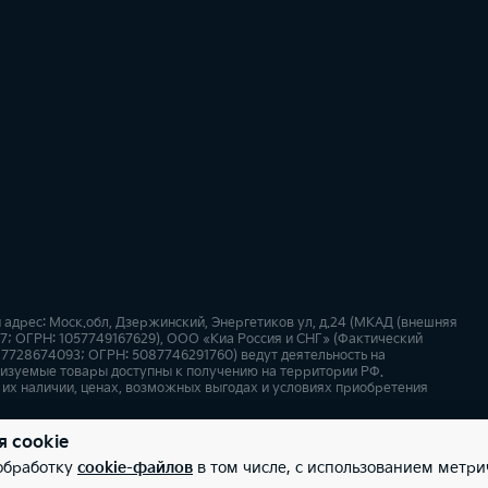
дрес: Моск.обл, Дзержинский, Энергетиков ул, д.24 (МКАД (внешняя
667; ОГРН: 1057749167629), ООО «Киа Россия и СНГ» (Фактический
: 7728674093; ОГРН: 5087746291760) ведут деятельность на
лизуемые товары доступны к получению на территории РФ.
их наличии, ценах, возможных выгодах и условиях приобретения
я cookie
х
Карта сайта
 обработку
cookie-файлов
в том числе, с использованием метри