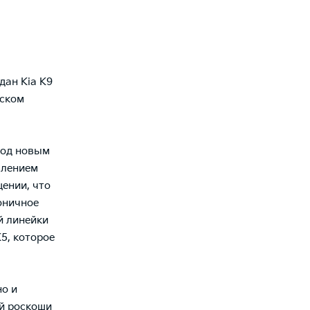
дан Kia K9
йском
под новым
влением
щении, что
оничное
й линейки
5, которое
но и
й роскоши