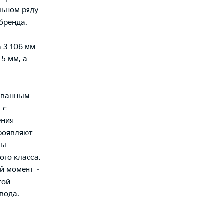
льном ряду
бренда.
 3 106 мм
5 мм, а
бованным
 с
ения
проявляют
бы
го класса.
ий момент –
той
вода.