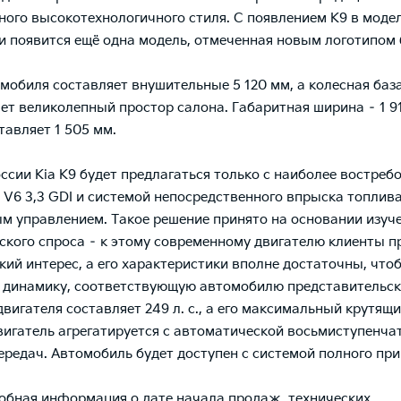
ного высокотехнологичного стиля. С появлением К9 в моде
ии появится ещё одна модель, отмеченная новым логотипом 
мобиля составляет внушительные 5 120 мм, а колесная база
ет великолепный простор салона. Габаритная ширина – 1 91
тавляет 1 505 мм.
оссии Kia K9 будет предлагаться только с наиболее востре
 V6 3,3 GDI и системой непосредственного впрыска топлива
м управлением. Такое решение принято на основании изуч
ского спроса – к этому современному двигателю клиенты 
кий интерес, а его характеристики вполне достаточны, что
 динамику, соответствующую автомобилю представительско
вигателя составляет 249 л. с., а его максимальный крутящ
вигатель агрегатируется с автоматической восьмиступенча
ередач. Автомобиль будет доступен с системой полного при
обная информация о дате начала продаж, технических