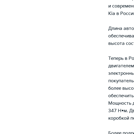
и современ
Kia в Росс
Длина авто
обеспечива
высота сос
Теперь в Р
двигателем
электронны
покупатель
более высо
обеспечить
Мощность д
347 Н•м. Д
коробкой п
Более подр