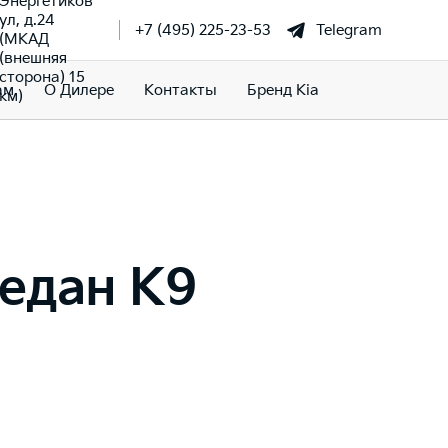
Энергетиков
ул, д.24
+7 (495) 225-23-53
Telegram
(МКАД
(внешняя
сторона) 15
ам
О Дилере
Контакты
Бренд Kia
км)
седан К9