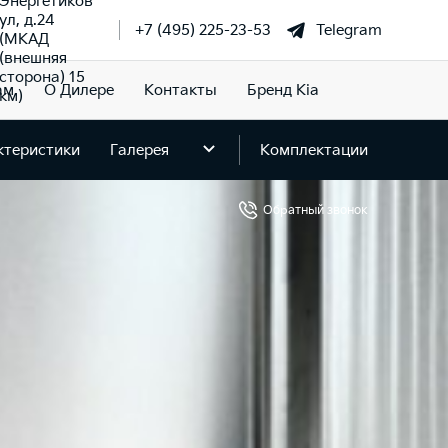
Энергетиков
ул, д.24
+7 (495) 225-23-53
Telegram
(МКАД
(внешняя
сторона) 15
ам
О Дилере
Контакты
Бренд Kia
км)
ктеристики
Галерея
Комплектации
Обратный звонок