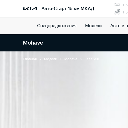
Пр
Авто-Старт 15 км МКАД
Пр
Спецпредложения
Модели
Авто в 
Mohave
Главная
Модели
Mohave
Галерея
Галерея Moha